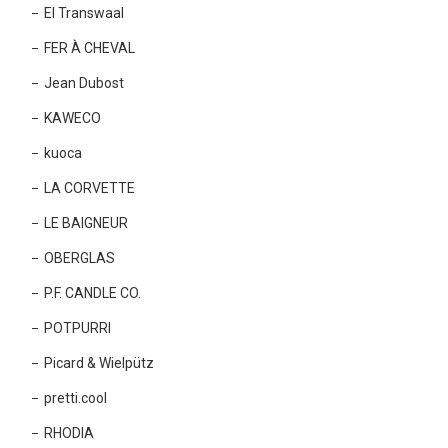
El Transwaal
FER À CHEVAL
Jean Dubost
KAWECO
kuoca
LA CORVETTE
LE BAIGNEUR
OBERGLAS
P.F. CANDLE CO.
POTPURRI
Picard & Wielpütz
pretti.cool
RHODIA