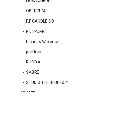
LE BAIGNEUR
OBERGLAS
P.F. CANDLE CO.
POTPURRI
Picard & Wielpütz
pretti.cool
RHODIA
SABRE
STUDIO THE BLUE BOY
ABOUT
NEWS
SHOPPING GUIDE
FAQ