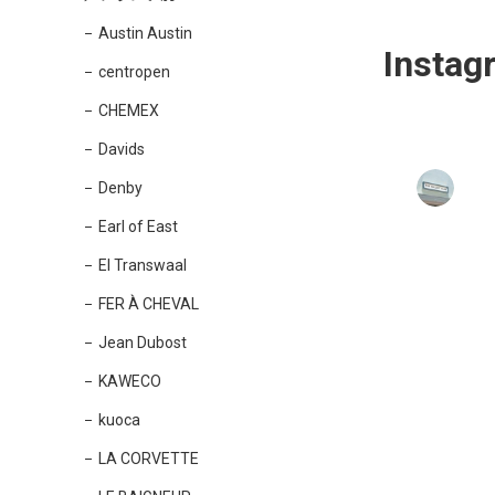
Austin Austin
Instag
centropen
CHEMEX
Davids
Denby
Earl of East
El Transwaal
FER À CHEVAL
Jean Dubost
KAWECO
kuoca
LA CORVETTE