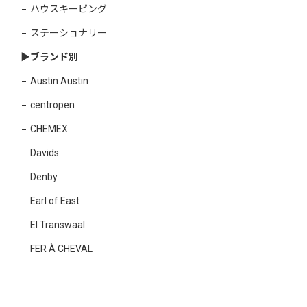
ハウスキーピング
ステーショナリー
▶︎ブランド別
Austin Austin
centropen
CHEMEX
Davids
Denby
Earl of East
El Transwaal
FER À CHEVAL
Jean Dubost
KAWECO