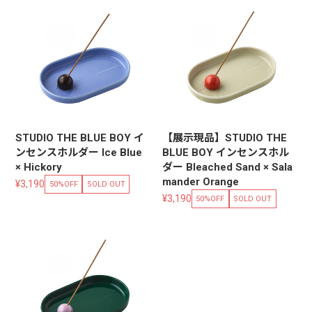
STUDIO THE BLUE BOY イ
【展示現品】STUDIO THE
ンセンスホルダー Ice Blue
BLUE BOY インセンスホル
× Hickory
ダー Bleached Sand × Sala
mander Orange
¥3,190
50%OFF
SOLD OUT
¥3,190
50%OFF
SOLD OUT