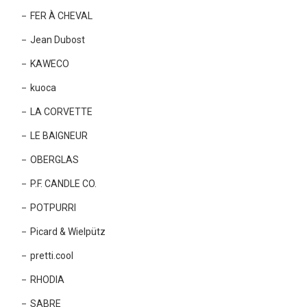
FER À CHEVAL
Jean Dubost
KAWECO
kuoca
LA CORVETTE
LE BAIGNEUR
OBERGLAS
P.F. CANDLE CO.
POTPURRI
Picard & Wielpütz
pretti.cool
RHODIA
SABRE