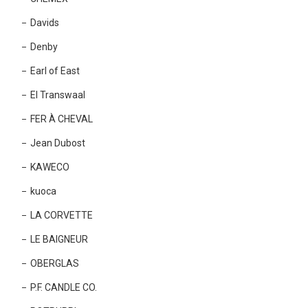
Davids
Denby
Earl of East
El Transwaal
FER À CHEVAL
Jean Dubost
KAWECO
kuoca
LA CORVETTE
LE BAIGNEUR
OBERGLAS
P.F. CANDLE CO.