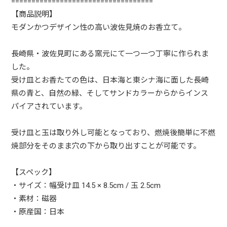
===================================
【商品説明】
モダンかつデザイン性の高い波佐見焼のお香立て。
長崎県・波佐見町にある窯元にて一つ一つ丁寧に作られま
した。
受け皿とお香たての色は、日本海と東シナ海に面した長崎
県の青と、自然の緑、そしてサンドカラーからからインス
パイアされています。
受け皿と玉は取り外し可能となっており、燃焼後簡単に不燃
焼部分をそのまま穴の下から取り出すことが可能です。
【スペック】
・サイズ：幅受け皿 14.5 × 8.5cm / 玉 2.5cm
・素材：磁器
・原産国：日本