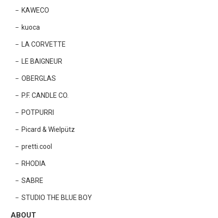
KAWECO
kuoca
LA CORVETTE
LE BAIGNEUR
OBERGLAS
P.F. CANDLE CO.
POTPURRI
Picard & Wielpütz
pretti.cool
RHODIA
SABRE
STUDIO THE BLUE BOY
ABOUT