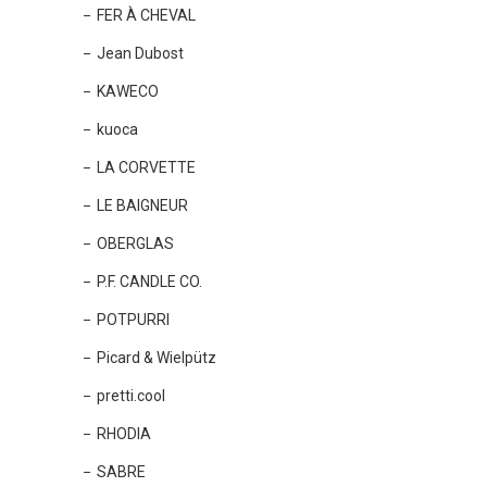
FER À CHEVAL
Jean Dubost
KAWECO
kuoca
LA CORVETTE
LE BAIGNEUR
OBERGLAS
P.F. CANDLE CO.
POTPURRI
Picard & Wielpütz
pretti.cool
RHODIA
SABRE