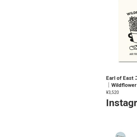
Earl of 
｜Wildflower
¥3,520
Instag