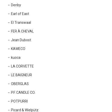
Denby
Earl of East
El Transwaal
FER À CHEVAL
Jean Dubost
KAWECO
kuoca
LA CORVETTE
LE BAIGNEUR
OBERGLAS
P.F. CANDLE CO.
POTPURRI
Picard & Wielpütz