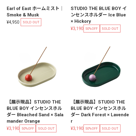
Earl of East ホームミスト｜
STUDIO THE BLUE BOY イ
Smoke & Musk
ンセンスホルダー Ice Blue
× Hickory
¥4,950
SOLD OUT
¥3,190
50%OFF
SOLD OUT
【展示現品】STUDIO THE
【展示現品】STUDIO THE
BLUE BOY インセンスホル
BLUE BOY インセンスホル
ダー Bleached Sand × Sala
ダー Dark Forest × Lavende
mander Orange
r
¥3,190
¥3,190
50%OFF
SOLD OUT
50%OFF
SOLD OUT