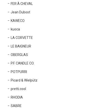
FER À CHEVAL
Jean Dubost
KAWECO
kuoca
LA CORVETTE
LE BAIGNEUR
OBERGLAS
P.F. CANDLE CO.
POTPURRI
Picard & Wielpütz
pretti.cool
RHODIA
SABRE